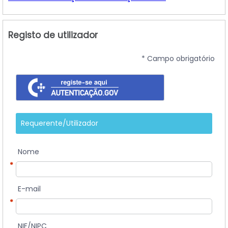
Registo de utilizador
* Campo obrigatório
Requerente/Utilizador
Nome
*
E-mail
*
NIF/NIPC